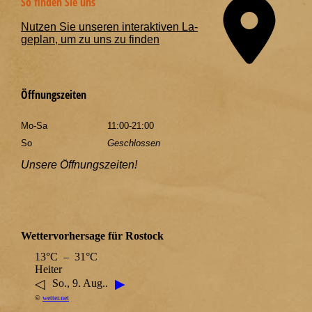
So finden Sie uns
Nutzen Sie unseren interaktiven La­
ge­plan, um zu uns zu finden
Öffnungszeiten
Mo-Sa
11:00-21:00
So
Geschlossen
Unsere Öffnungszeiten!
Wettervorhersage für Rostock
13°C – 31°C
Heiter
◁
▶
So., 9. Aug..
©
wetter.net